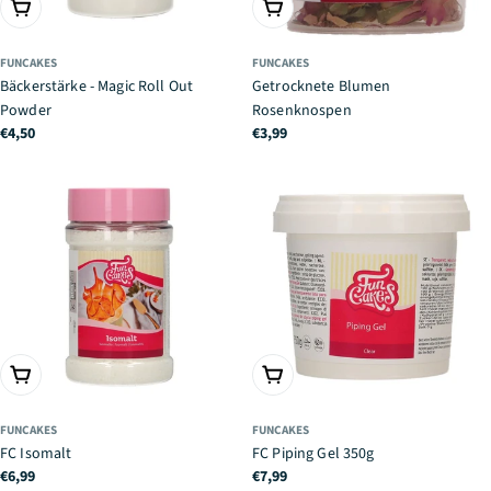
IN DEN WARENKORB
IN DEN WARENKORB
FUNCAKES
FUNCAKES
Bäckerstärke - Magic Roll Out
Getrocknete Blumen
Powder
Rosenknospen
Regulärer
€4,50
Regulärer
€3,99
Preis
Preis
IN DEN WARENKORB
IN DEN WARENKORB
FUNCAKES
FUNCAKES
FC Isomalt
FC Piping Gel 350g
Regulärer
€6,99
Regulärer
€7,99