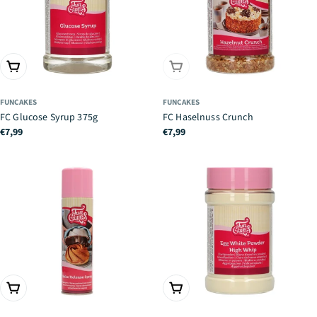
IN DEN WARENKORB
AUSVERKAUFT
FUNCAKES
FUNCAKES
FC Glucose Syrup 375g
FC Haselnuss Crunch
Regulärer
€7,99
Regulärer
€7,99
Preis
Preis
IN DEN WARENKORB
IN DEN WARENKORB