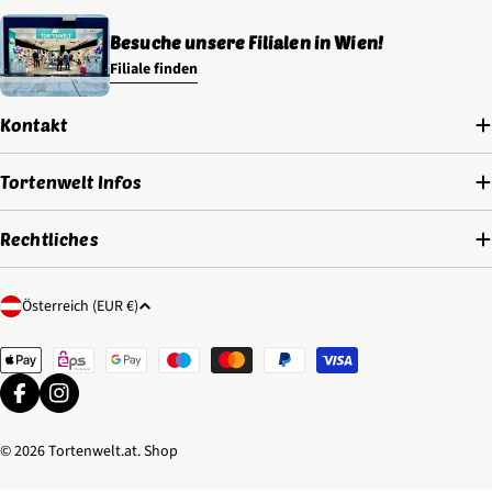
Besuche unsere Filialen in Wien!
Filiale finden
Kontakt
Tortenwelt Infos
Rechtliches
L
Österreich (EUR €)
a
Zahlungsmethoden
n
d
Facebook
Instagram
/
R
© 2026
Tortenwelt.at
. Shop
e