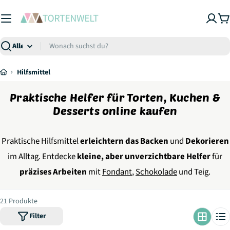
Zum
Inhalt
W
springen
Suchen
›
Hilfsmittel
Praktische Helfer für Torten, Kuchen &
Desserts online kaufen
Praktische Hilfsmittel
erleichtern das Backen
und
Dekorieren
im Alltag. Entdecke
kleine, aber unverzichtbare Helfer
für
präzises Arbeiten
mit
Fondant
,
Schokolade
und Teig.
21 Produkte
Filter