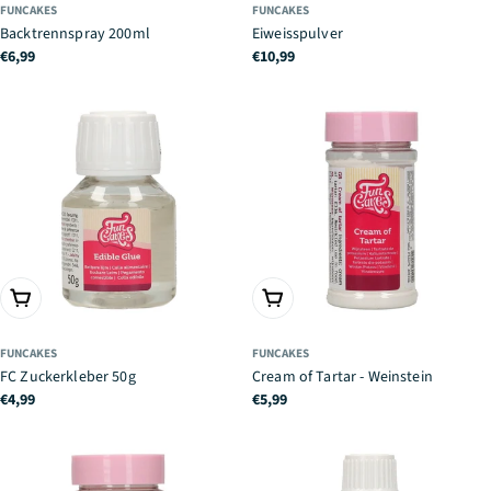
FUNCAKES
FUNCAKES
Backtrennspray 200ml
Eiweisspulver
Regulärer
€6,99
Regulärer
€10,99
Preis
Preis
IN DEN WARENKORB
IN DEN WARENKORB
FUNCAKES
FUNCAKES
FC Zuckerkleber 50g
Cream of Tartar - Weinstein
Regulärer
€4,99
Regulärer
€5,99
Preis
Preis