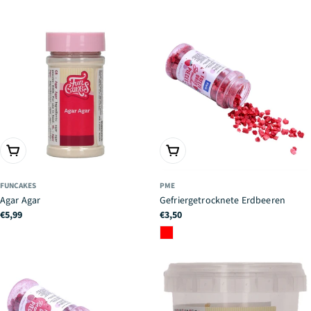
IN DEN WARENKORB
IN DEN WARENKORB
FUNCAKES
PME
Agar Agar
Gefriergetrocknete Erdbeeren
Regulärer
€5,99
Regulärer
€3,50
Preis
Preis