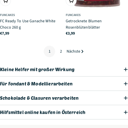
IN DEN WARENKORB
IN DEN WARENKORB
FUNCAKES
FUNCAKES
FC Ready To Use Ganache White
Getrocknete Blumen
Choco 260 g
Rosenblütenblätter
Regulärer
€7,99
Regulärer
€3,99
Preis
Preis
1
2
Nächste
Kleine Helfer mit großer Wirkung
Für Fondant & Modellierarbeiten
Schokolade & Glasuren verarbeiten
Hilfsmittel online kaufen in Österreich