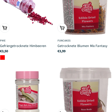
IN DEN WARENKORB
IN DEN WARENKORB
PME
FUNCAKES
Gefriergetrocknete Himbeeren
Getrocknete Blumen Mix Fantasy
Regulärer
€3,50
Regulärer
€3,99
Preis
Preis