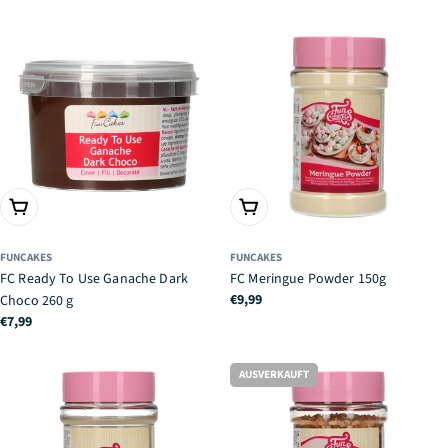
Preis
Preis
IN DEN WARENKORB
IN DEN WARENKORB
FUNCAKES
FUNCAKES
FC Ready To Use Ganache Dark
FC Meringue Powder 150g
Regulärer
€9,99
Choco 260 g
Preis
Regulärer
€7,99
Preis
AUSVERKAUFT